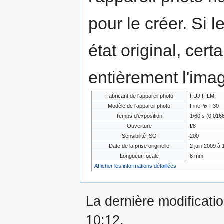
pour le créer. Si l
état original, cert
entièrement l'ima
Fabricant de l'appareil photo
FUJIFILM
Modèle de l'appareil photo
FinePix F30
Temps d'exposition
1/60 s (0,01
Ouverture
f/8
Sensibilité ISO
200
Date de la prise originelle
2 juin 2009 à 
Longueur focale
8 mm
Afficher les informations détaillées
La dernière modificatio
10:12.