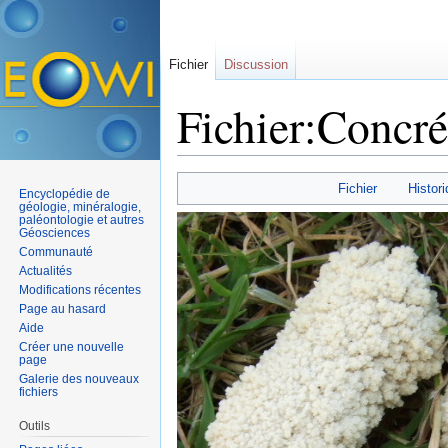
Fichier
Discussion
Fichier:Concré
Aller à :
navigation
,
rechercher
Fichier
Histori
Encyclopédie de
géologie, minéralogie,
paléontologie et autres
Géosciences
Communauté
Actualités
Modifications récentes
Page au hasard
Aide
Créer une nouvelle
page
Galerie des nouveaux
fichiers
Outils