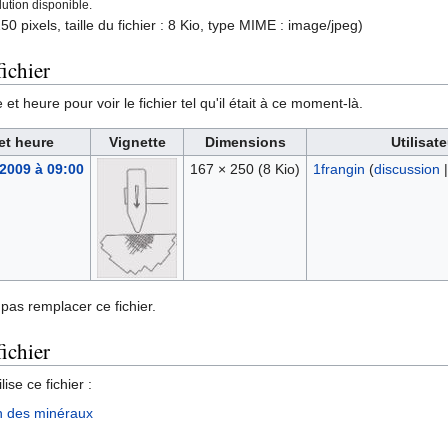
ution disponible.
50 pixels, taille du fichier : 8 Kio, type MIME :
image/jpeg
)
ichier
et heure pour voir le fichier tel qu'il était à ce moment-là.
et heure
Vignette
Dimensions
Utilisate
 2009 à 09:00
167 × 250
(8 Kio)
1frangin
(
discussion
pas remplacer ce fichier.
fichier
ise ce fichier :
n des minéraux