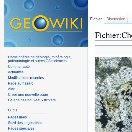
Fichier
Discussion
Fichier:Ch
Aller à :
navigation
,
Encyclopédie de géologie, minéralogie,
paléontologie et autres Géosciences
Communauté
Actualités
Modifications récentes
Page au hasard
Aide
Créer une nouvelle page
Galerie des nouveaux fichiers
Outils
Pages liées
Suivi des pages liées
Pages spéciales