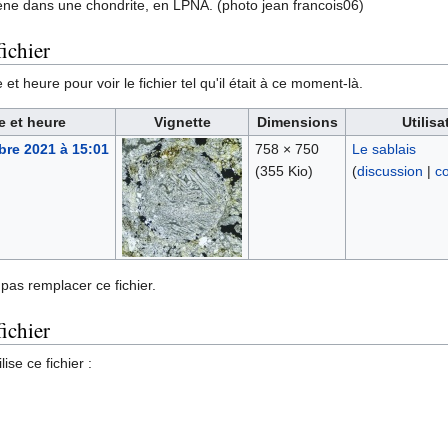
ne dans une chondrite, en LPNA. (photo jean francois06)
ichier
et heure pour voir le fichier tel qu'il était à ce moment-là.
e et heure
Vignette
Dimensions
Utilisa
re 2021 à 15:01
758 × 750
Le sablais
(355 Kio)
(
discussion
|
co
pas remplacer ce fichier.
fichier
ise ce fichier :