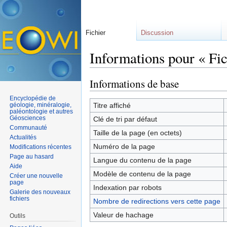
Fichier
Discussion
Informations pour « Fic
Aller à :
navigation
,
rechercher
Informations de base
Encyclopédie de
géologie, minéralogie,
Titre affiché
paléontologie et autres
Géosciences
Clé de tri par défaut
Communauté
Taille de la page (en octets)
Actualités
Numéro de la page
Modifications récentes
Page au hasard
Langue du contenu de la page
Aide
Modèle de contenu de la page
Créer une nouvelle
page
Indexation par robots
Galerie des nouveaux
fichiers
Nombre de redirections vers cette page
Valeur de hachage
Outils