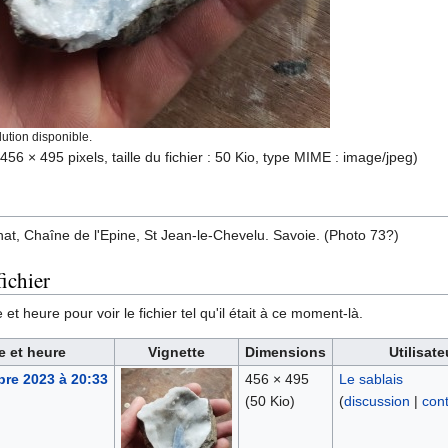
ution disponible.
(456 × 495 pixels, taille du fichier : 50 Kio, type MIME :
image/jpeg
)
hat, Chaîne de l'Epine, St Jean-le-Chevelu. Savoie. (Photo 73?)
ichier
et heure pour voir le fichier tel qu'il était à ce moment-là.
e et heure
Vignette
Dimensions
Utilisate
re 2023 à 20:33
456 × 495
Le sablais
(50 Kio)
(
discussion
|
cont