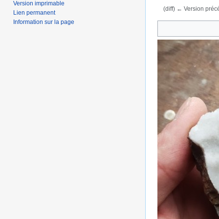
Version imprimable
(diff) ← Version précé
Lien permanent
Aller à :
navigation
,
Information sur la page