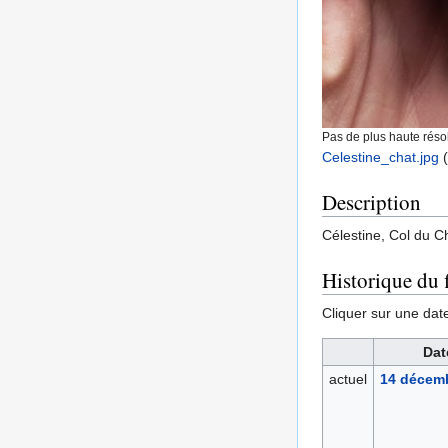
Pas de plus haute résol
Celestine_chat.jpg
‎
Description
Célestine, Col du C
Historique du f
Cliquer sur une date 
Dat
actuel
14 décemb