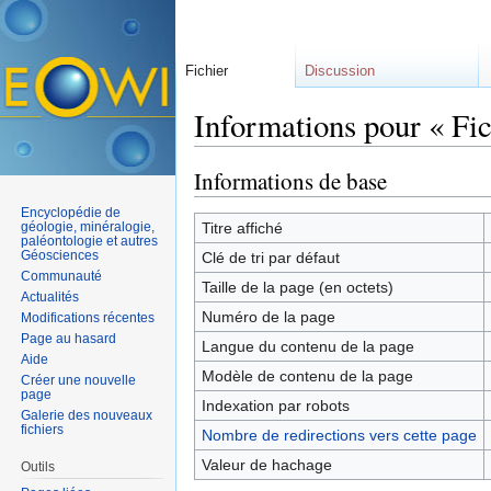
Fichier
Discussion
Informations pour « Fic
Aller à :
navigation
,
rechercher
Informations de base
Encyclopédie de
géologie, minéralogie,
Titre affiché
paléontologie et autres
Géosciences
Clé de tri par défaut
Communauté
Taille de la page (en octets)
Actualités
Numéro de la page
Modifications récentes
Page au hasard
Langue du contenu de la page
Aide
Modèle de contenu de la page
Créer une nouvelle
page
Indexation par robots
Galerie des nouveaux
fichiers
Nombre de redirections vers cette page
Valeur de hachage
Outils