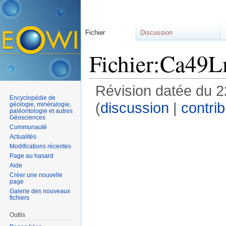
Fichier
Discussion
Fichier:Ca49
Révision datée du 2
Encyclopédie de
(
discussion
|
contrib
géologie, minéralogie,
paléontologie et autres
Géosciences
Communauté
Actualités
Modifications récentes
Page au hasard
Aide
Créer une nouvelle
page
Galerie des nouveaux
fichiers
Outils