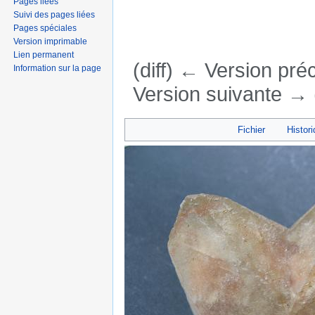
Pages liées
Suivi des pages liées
Pages spéciales
Version imprimable
Lien permanent
(diff) ← Version préc
Information sur la page
Version suivante → (
Aller à :
navigation
,
rechercher
Fichier
Histori