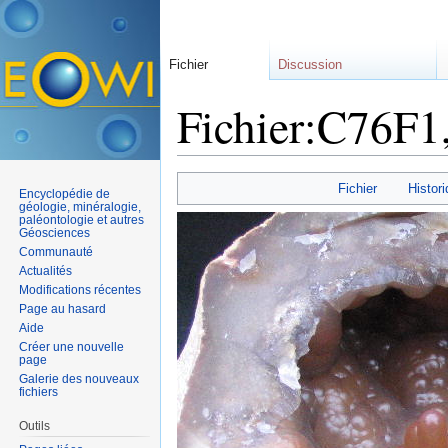
Fichier
Discussion
Fichier:C76F1
Aller à :
navigation
,
rechercher
Fichier
Histori
Encyclopédie de
géologie, minéralogie,
paléontologie et autres
Géosciences
Communauté
Actualités
Modifications récentes
Page au hasard
Aide
Créer une nouvelle
page
Galerie des nouveaux
fichiers
Outils