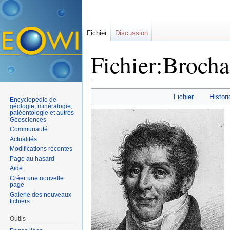
Fichier
Discussion
Fichier:Brochan
Aller à :
navigation
,
rechercher
Fichier
Histori
Encyclopédie de
géologie, minéralogie,
paléontologie et autres
Géosciences
Communauté
Actualités
Modifications récentes
Page au hasard
Aide
Créer une nouvelle
page
Galerie des nouveaux
fichiers
Outils