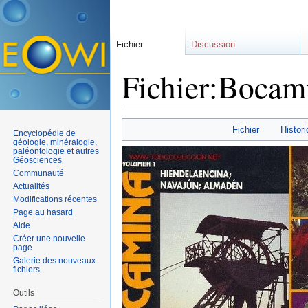
Fichier
Discussion
Fichier:Bocam
Aller à :
navigation
,
rechercher
Fichier
Histori
Encyclopédie de
géologie, minéralogie,
paléontologie et autres
Géosciences
Communauté
Actualités
Modifications récentes
Page au hasard
Aide
Créer une nouvelle
page
Galerie des nouveaux
fichiers
Outils