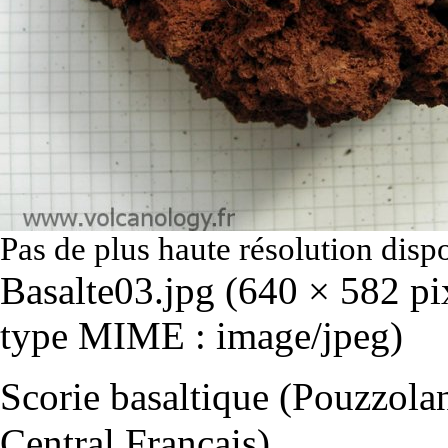
Pas de plus haute résolution disp
Basalte03.jpg
‎
(640 × 582 pix
type MIME :
image/jpeg
)
Scorie basaltique (Pouzzola
Central Français)