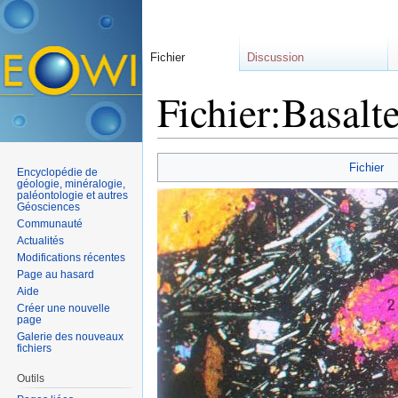
Fichier
Discussion
Fichier:Basalt
Aller à :
navigation
,
rechercher
Fichier
Encyclopédie de
géologie, minéralogie,
paléontologie et autres
Géosciences
Communauté
Actualités
Modifications récentes
Page au hasard
Aide
Créer une nouvelle
page
Galerie des nouveaux
fichiers
Outils