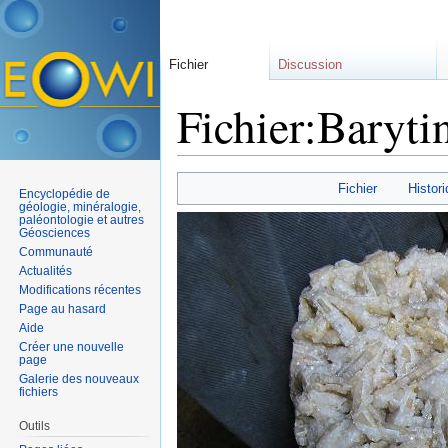
Fichier
Discussion
Fichier:Baryti
Aller à :
navigation
,
rechercher
Fichier
Histori
Encyclopédie de
géologie, minéralogie,
paléontologie et autres
Géosciences
Communauté
Actualités
Modifications récentes
Page au hasard
Aide
Créer une nouvelle
page
Galerie des nouveaux
fichiers
Outils