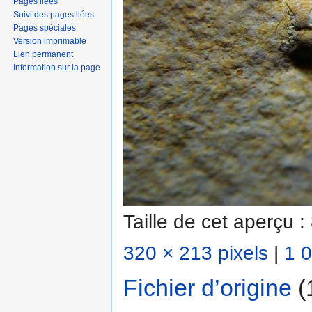
Pages liées
Suivi des pages liées
Pages spéciales
Version imprimable
Lien permanent
Information sur la page
Taille de cet aperçu :
320 × 213 pixels
|
1 0
Fichier d’origine
‎
(