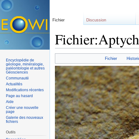
Fichier
Discussion
Fichier:Aptych
Aller à :
navigation
,
rechercher
Fichier
Histori
Encyclopédie de
géologie, minéralogie,
paléontologie et autres
Géosciences
Communauté
Actualités
Modifications récentes
Page au hasard
Aide
Créer une nouvelle
page
Galerie des nouveaux
fichiers
Outils