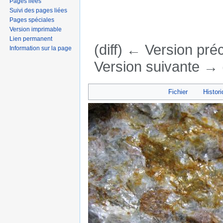
Pages liées
Suivi des pages liées
Pages spéciales
Version imprimable
Lien permanent
(diff) ← Version préc
Information sur la page
Version suivante → (
Aller à :
navigation
,
rechercher
Fichier
Histori