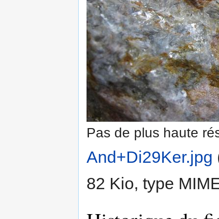
Pas de plus haute rés
And+Di29Ker.jpg
‎
82 Kio, type MIM