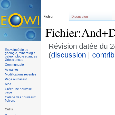
Fichier
Discussion
Fichier:And+D
Révision datée du 2
Encyclopédie de
(
discussion
|
contrib
géologie, minéralogie,
paléontologie et autres
Géosciences
Communauté
Actualités
Modifications récentes
Page au hasard
Aide
Créer une nouvelle
page
Galerie des nouveaux
fichiers
Outils