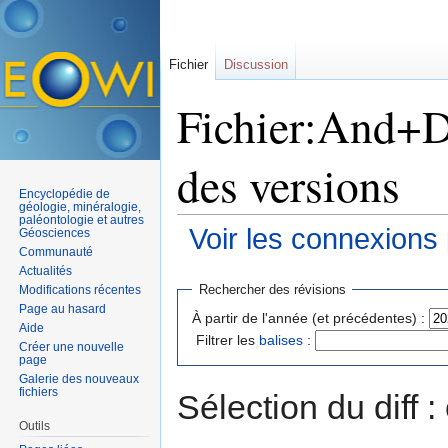
Fichier
Discussion
Fichier:And+D
des versions
Encyclopédie de
géologie, minéralogie,
paléontologie et autres
Voir les connexions
Géosciences
Communauté
Aller à :
navigation
,
rechercher
Actualités
Rechercher des révisions
Modifications récentes
Page au hasard
À partir de l'année (et précédentes) :
Aide
Filtrer les
balises
:
Créer une nouvelle
page
Galerie des nouveaux
fichiers
Sélection du diff 
Outils