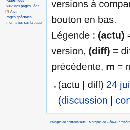
versions à compar
Pages liées
Suivi des pages liées
Atom
bouton en bas.
Pages spéciales
Information sur la page
Légende :
(actu)
=
version,
(diff)
= di
précédente,
m
= m
(actu | diff)
24 ju
(
discussion
|
con
Politique de confidentialité
À propos de Géowiki : minérau