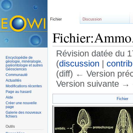
Fichier
Discussion
Fichier:Ammo
Révision datée du 
Encyclopédie de
(
discussion
|
contrib
géologie, minéralogie,
paléontologie et autres
Géosciences
(diff) ← Version préc
Communauté
Actualités
Version suivante → (
Modifications récentes
Aller à :
navigation
,
rechercher
Page au hasard
Aide
Fichier
Créer une nouvelle
page
Galerie des nouveaux
fichiers
Outils