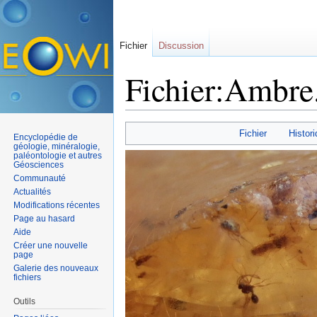
Fichier
Discussion
Fichier:Ambre
Aller à :
navigation
,
rechercher
Fichier
Histori
Encyclopédie de
géologie, minéralogie,
paléontologie et autres
Géosciences
Communauté
Actualités
Modifications récentes
Page au hasard
Aide
Créer une nouvelle
page
Galerie des nouveaux
fichiers
Outils