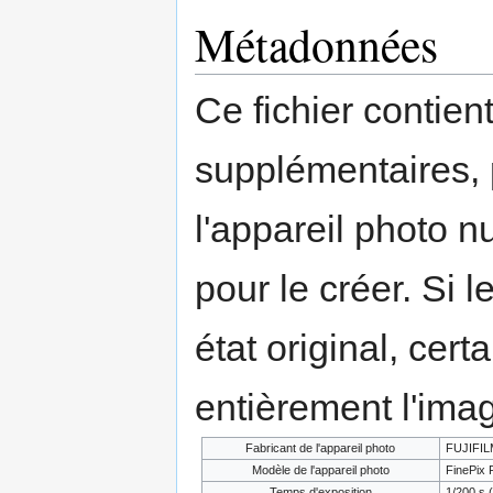
Métadonnées
Ce fichier contien
supplémentaires,
l'appareil photo n
pour le créer. Si l
état original, cert
entièrement l'ima
Fabricant de l'appareil photo
FUJIFIL
Modèle de l'appareil photo
FinePix 
Temps d'exposition
1/200 s 