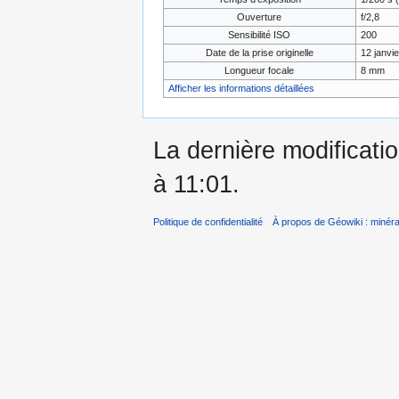
Ouverture
f/2,8
Sensibilité ISO
200
Date de la prise originelle
12 janvi
Longueur focale
8 mm
Afficher les informations détaillées
La dernière modificati
à 11:01.
Politique de confidentialité
À propos de Géowiki : minérau