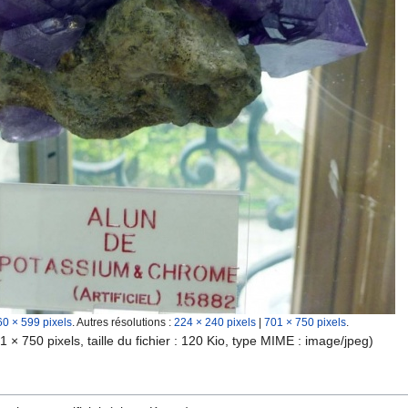
60 × 599 pixels
.
Autres résolutions :
224 × 240 pixels
|
701 × 750 pixels
.
1 × 750 pixels, taille du fichier : 120 Kio, type MIME :
image/jpeg
)