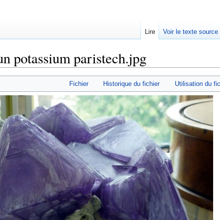
Lire
Voir le texte source
un potassium paristech.jpg
rechercher
Fichier
Historique du fichier
Utilisation du fi