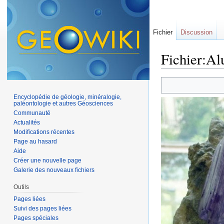
Fichier
Discussion
Fichier:Al
Aller à :
navigation
,
Encyclopédie de géologie, minéralogie,
paléontologie et autres Géosciences
Communauté
Actualités
Modifications récentes
Page au hasard
Aide
Créer une nouvelle page
Galerie des nouveaux fichiers
Outils
Pages liées
Suivi des pages liées
Pages spéciales