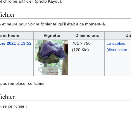
 chrome artificiel. (photo Kayou).
ichier
et heure pour voir le fichier tel qu'il était à ce moment-là.
e et heure
Vignette
Dimensions
Ut
re 2021 à 13:52
701 × 750
Le sablais
(120 Kio)
(
discussion
|
pas remplacer ce fichier.
fichier
ise ce fichier :
s