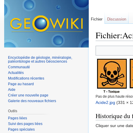
Fichier
Discussion
Fichier:Ac
Aller à :
navigation
,
Encyclopédie de géologie, minéralogie,
paléontologie et autres Géosciences
Communauté
Actualités
Modifications récentes
Page au hasard
Aide
Créer une nouvelle page
Pas de plus haute résol
Galerie des nouveaux fichiers
Acide2.jpg
‎
(331 × 12
Outils
Historique du f
Pages liées
Suivi des pages liées
Cliquer sur une date 
Pages spéciales