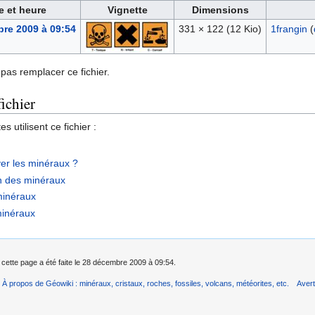
e et heure
Vignette
Dimensions
re 2009 à 09:54
331 × 122
(12 Kio)
1frangin
(
pas remplacer ce fichier.
fichier
 utilisent ce fichier :
er les minéraux ?
n des minéraux
minéraux
minéraux
 cette page a été faite le 28 décembre 2009 à 09:54.
À propos de Géowiki : minéraux, cristaux, roches, fossiles, volcans, météorites, etc.
Aver