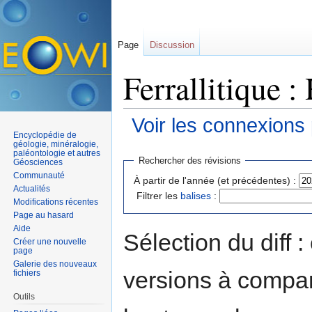
Page
Discussion
Ferrallitique :
Voir les connexions
Encyclopédie de
Aller à :
navigation
,
rechercher
géologie, minéralogie,
paléontologie et autres
Rechercher des révisions
Géosciences
Communauté
À partir de l'année (et précédentes) :
Actualités
Filtrer les
balises
:
Modifications récentes
Page au hasard
Aide
Sélection du diff 
Créer une nouvelle
page
Galerie des nouveaux
versions à compar
fichiers
Outils