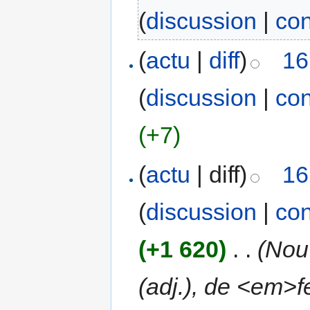
(
discussion
|
con
(
actu
|
diff
)
16
(
discussion
|
con
(+7)
(
actu
| diff)
16
(
discussion
|
con
(+1 620)
‎
. .
(Nou
(adj.), de <em>