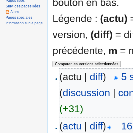
bouton en bas.
Pages liées
Suivi des pages liées
Atom
Légende :
(actu)
=
Pages spéciales
Information sur la page
version,
(diff)
= di
précédente,
m
= m
(actu |
diff
)
5 
(
discussion
|
con
(+31)
(
actu
|
diff
)
16