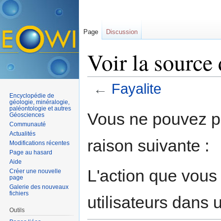
Page
Discussion
Voir la source 
←
Fayalite
Encyclopédie de
Aller à :
navigation
,
rechercher
géologie, minéralogie,
paléontologie et autres
Vous ne pouvez pa
Géosciences
Communauté
Actualités
raison suivante :
Modifications récentes
Page au hasard
Aide
L'action que vous
Créer une nouvelle
page
Galerie des nouveaux
fichiers
utilisateurs dans
Outils