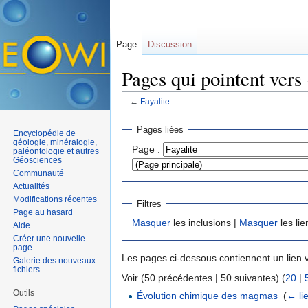
Page
Discussion
Pages qui pointent vers 
←
Fayalite
Aller à :
navigation
,
rechercher
Pages liées
Encyclopédie de
géologie, minéralogie,
Page :
paléontologie et autres
Géosciences
Communauté
Actualités
Modifications récentes
Filtres
Page au hasard
Masquer
les inclusions |
Masquer
les lie
Aide
Créer une nouvelle
page
Les pages ci-dessous contiennent un lien 
Galerie des nouveaux
fichiers
Voir (50 précédentes | 50 suivantes) (
20
|
Outils
Évolution chimique des magmas
‎
(
← li