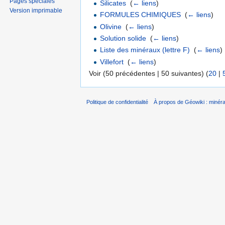
Pages spéciales
Silicates
‎
(
← liens
)
Version imprimable
FORMULES CHIMIQUES
‎
(
← liens
)
Olivine
‎
(
← liens
)
Solution solide
‎
(
← liens
)
Liste des minéraux (lettre F)
‎
(
← liens
)
Villefort
‎
(
← liens
)
Voir (50 précédentes | 50 suivantes) (
20
|
Politique de confidentialité
À propos de Géowiki : minérau