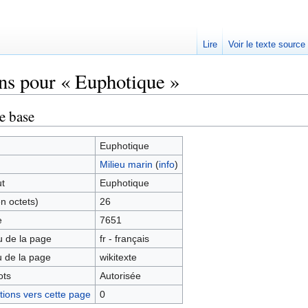
Lire
Voir le texte source
ns pour « Euphotique »
rechercher
e base
Euphotique
Milieu marin
(
info
)
ut
Euphotique
en octets)
26
e
7651
 de la page
fr - français
 de la page
wikitexte
ots
Autorisée
ions vers cette page
0