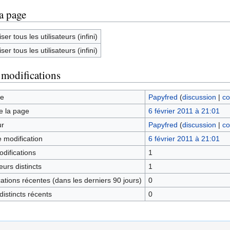
la page
ser tous les utilisateurs (infini)
ser tous les utilisateurs (infini)
 modifications
ge
Papyfred
(
discussion
|
co
e la page
6 février 2011 à 21:01
ur
Papyfred
(
discussion
|
co
e modification
6 février 2011 à 21:01
difications
1
urs distincts
1
tions récentes (dans les derniers 90 jours)
0
istincts récents
0