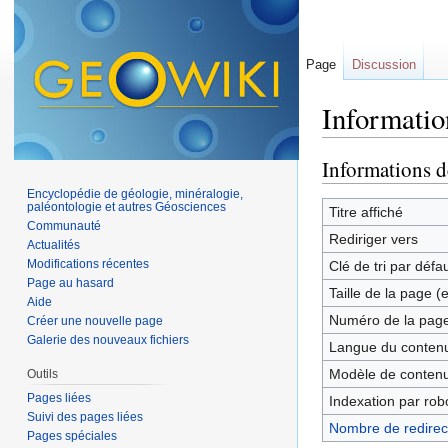
Page
Discussion
Informatio
Aller à :
navigation
,
Informations d
Encyclopédie de géologie, minéralogie,
paléontologie et autres Géosciences
Titre affiché
Communauté
Rediriger vers
Actualités
Modifications récentes
Clé de tri par défa
Page au hasard
Taille de la page (
Aide
Numéro de la pag
Créer une nouvelle page
Galerie des nouveaux fichiers
Langue du contenu
Modèle de contenu
Outils
Pages liées
Indexation par rob
Suivi des pages liées
Nombre de redirect
Pages spéciales