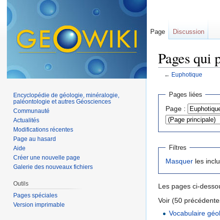
Page
Discussion
Pages qui 
←
Euphotique
Aller à :
navigation
,
Pages liées
Encyclopédie de géologie, minéralogie,
paléontologie et autres Géosciences
Page :
Communauté
Actualités
Modifications récentes
Page au hasard
Filtres
Aide
Créer une nouvelle page
Masquer
les incl
Galerie des nouveaux fichiers
Outils
Les pages ci-dessou
Pages spéciales
Voir (50 précédentes
Version imprimable
Vocabulaire géo