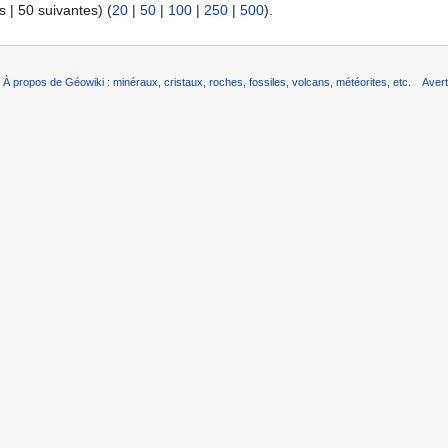
 | 50 suivantes) (
20
|
50
|
100
|
250
|
500
).
À propos de Géowiki : minéraux, cristaux, roches, fossiles, volcans, météorites, etc.
Aver