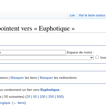
Lire
Voir le texte source
pointent vers « Euphotique »
rechercher
Espace de noms :
Inv
usions |
Masquer
les liens |
Masquer
les redirections
s contiennent un lien vers
Euphotique
:
 | 50 suivantes) (
20
|
50
|
100
|
250
|
500
).
logique
‎
(
← liens
)