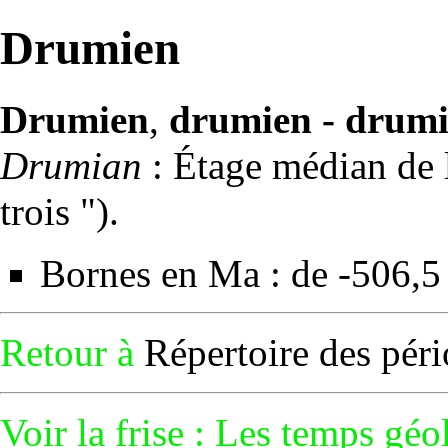
Drumien
Drumien
,
drumien - drum
Drumian
:
Étage
médian de l
trois ").
Bornes en
Ma
: de -506,5
Retour à
Répertoire des pér
Voir la frise :
Les temps géo