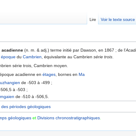
Lire
Voir le texte source
rechercher
- acadienne
(n. m. & adj.) terme initié par Dawson, en 1867 ; de l'
Acad
e
époque
du
Cambrien
, équivalante au Cambrien
série trois
.
rien série trois, Cambrien moyen.
l'époque acadienne en
étages
, bornes en
Ma
uzhangien
de -503 à -499 ;
506,5 à -503 ;
mgaien
de -510 à -506,5.
 des périodes géologiques
mps géologiques
et
Divisions chronostratigraphiques‎
.