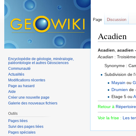
Page
Discussion
Acadien
Aller à :
navigation
,
Acadien
,
acadien 
Acadian
: Troisièm
Encyclopédie de géologie, minéralogie,
paléontologie et autres Géosciences
Synonyme : Camb
Communauté
Subdivision de 
Actualités
Modifications récentes
Mayain
ou
G
Page au hasard
Drumien
de -
Aide
Etage 5 ou
A
Créer une nouvelle page
Galerie des nouveaux fichiers
Retour à
Répertoire
Outils
Voir la frise :
Les te
Pages liées
Suivi des pages liées
Pages spéciales