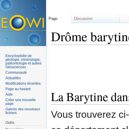
Page
Discussion
Drôme barytin
Aller à :
navigation
,
rechercher
Encyclopédie de
géologie, minéralogie,
paléontologie et autres
Géosciences
Communauté
Actualités
Modifications récentes
Page au hasard
La Barytine dan
Aide
Créer une nouvelle
page
Galerie des nouveaux
Vous trouverez ci
fichiers
Outils