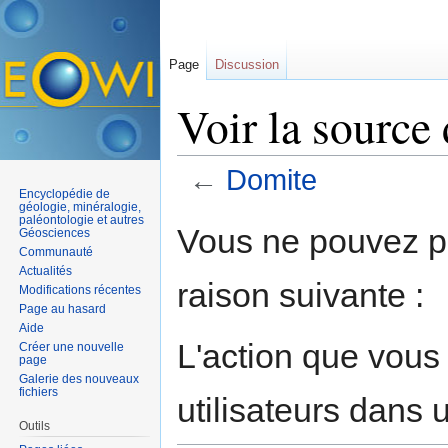
Page
Discussion
Voir la source
←
Domite
Encyclopédie de
Aller à :
navigation
,
rechercher
géologie, minéralogie,
paléontologie et autres
Vous ne pouvez pa
Géosciences
Communauté
Actualités
raison suivante :
Modifications récentes
Page au hasard
Aide
L'action que vous
Créer une nouvelle
page
Galerie des nouveaux
fichiers
utilisateurs dans
Outils