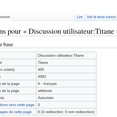
ussion
Lire
Voir le texte source
s pour « Discussion utilisateur:Titane 
rechercher
e base
Discussion utilisateur:Titane
ut
Titane
en octets)
405
e
4982
 de la page
fr - français
 de la page
wikitexte
ots
Autorisée
ions vers cette page
0
ages de cette page
0 (0 redirection; 0 non-redirection)