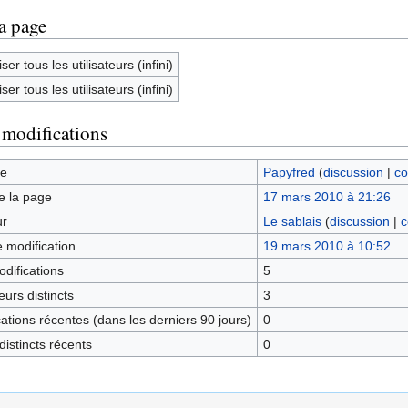
la page
ser tous les utilisateurs (infini)
ser tous les utilisateurs (infini)
 modifications
ge
Papyfred
(
discussion
|
co
e la page
17 mars 2010 à 21:26
ur
Le sablais
(
discussion
|
c
e modification
19 mars 2010 à 10:52
difications
5
urs distincts
3
tions récentes (dans les derniers 90 jours)
0
istincts récents
0