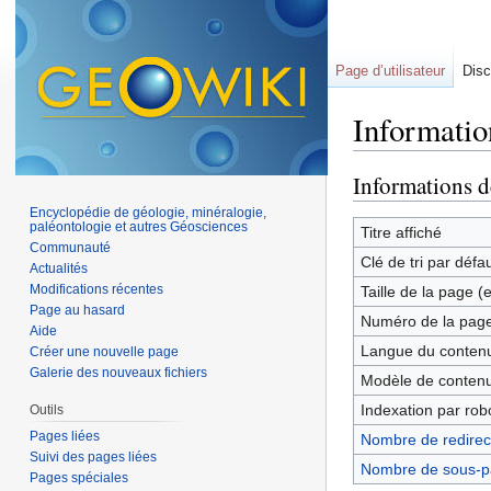
Page d’utilisateur
Disc
Information
Aller à :
navigation
,
Informations d
Encyclopédie de géologie, minéralogie,
paléontologie et autres Géosciences
Titre affiché
Communauté
Clé de tri par défa
Actualités
Modifications récentes
Taille de la page (
Page au hasard
Numéro de la pag
Aide
Langue du contenu
Créer une nouvelle page
Galerie des nouveaux fichiers
Modèle de contenu
Indexation par rob
Outils
Pages liées
Nombre de redirect
Suivi des pages liées
Nombre de sous-p
Pages spéciales