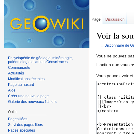
Page
Discussion
Voir la so
←
Dictionnaire de G
Aller à :
navigation
,
Vous ne pouvez pas 
Encyclopédie de géologie, minéralogie,
paléontologie et autres Géosciences
L'action que vous a
Communauté
Actualités
Vous pouvez voir et
Modifications récentes
Page au hasard
Aide
Créer une nouvelle page
Galerie des nouveaux fichiers
Outils
Pages liées
Suivi des pages liées
Pages spéciales