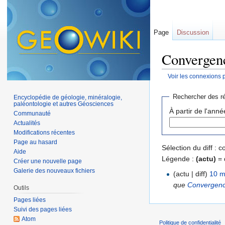
Page
Discussion
Convergenc
Voir les connexions 
Aller à :
navigation
,
Rechercher des ré
Encyclopédie de géologie, minéralogie,
paléontologie et autres Géosciences
À partir de l'anné
Communauté
Actualités
Modifications récentes
Page au hasard
Sélection du diff :
Aide
Légende :
(actu)
= 
Créer une nouvelle page
Galerie des nouveaux fichiers
(actu | diff)
10 m
que
Convergence
Outils
Pages liées
Suivi des pages liées
Atom
Politique de confidentialité