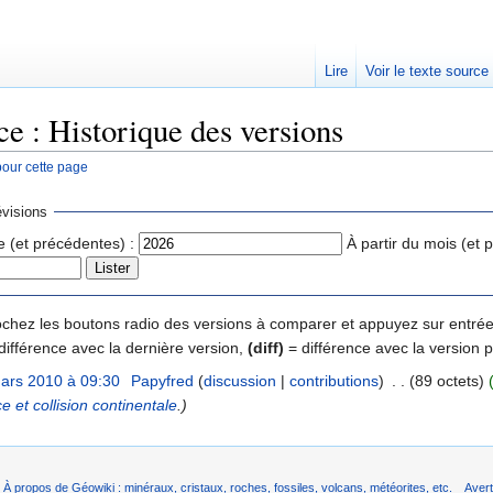
Lire
Voir le texte source
e : Historique des versions
pour cette page
rechercher
visions
e (et précédentes) :
À partir du mois (et 
 cochez les boutons radio des versions à comparer et appuyez sur entrée
différence avec la dernière version,
(diff)
= différence avec la version 
ars 2010 à 09:30
‎
Papyfred
(
discussion
|
contributions
)
‎
. .
(89 octets)
 et collision continentale
.)
À propos de Géowiki : minéraux, cristaux, roches, fossiles, volcans, météorites, etc.
Aver