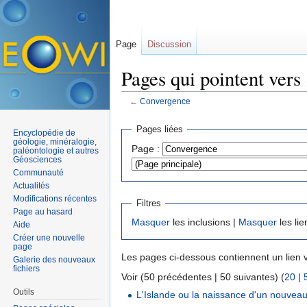
Page
Discussion
Pages qui pointent vers
←
Convergence
Aller à :
navigation
,
rechercher
Pages liées
Encyclopédie de
géologie, minéralogie,
Page :
paléontologie et autres
Géosciences
Communauté
Actualités
Modifications récentes
Filtres
Page au hasard
Masquer
les inclusions |
Masquer
les lie
Aide
Créer une nouvelle
page
Les pages ci-dessous contiennent un lien 
Galerie des nouveaux
fichiers
Voir (50 précédentes | 50 suivantes) (
20
|
Outils
L'Islande ou la naissance d'un nouve