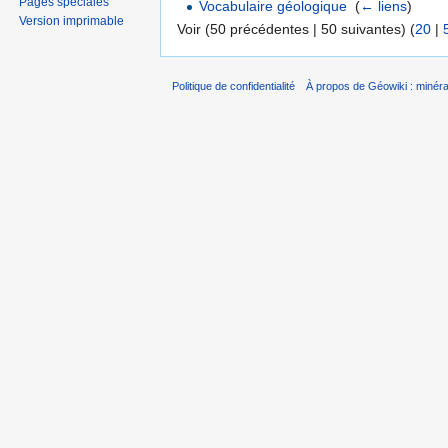
Pages spéciales
Vocabulaire géologique
‎
(
← liens
)
Version imprimable
Voir (50 précédentes | 50 suivantes) (
20
|
Politique de confidentialité
À propos de Géowiki : minérau