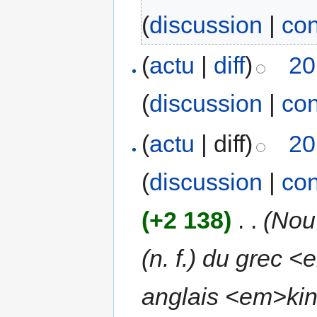
(
discussion
|
con
(
actu
|
diff
)
20
(
discussion
|
con
(
actu
| diff)
20
(
discussion
|
con
(+2 138)
‎
. .
(Nou
(n. f.) du grec
anglais <em>kin