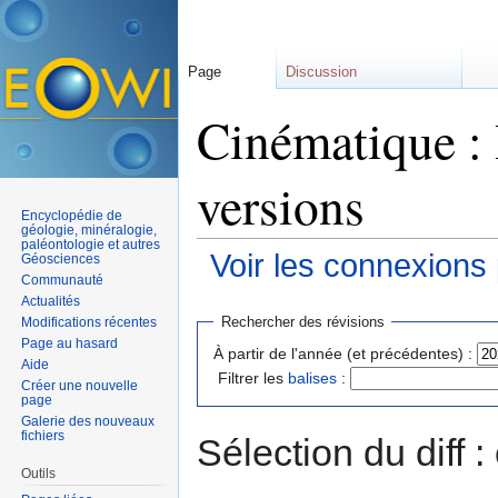
Page
Discussion
Cinématique : 
versions
Encyclopédie de
géologie, minéralogie,
paléontologie et autres
Voir les connexions
Géosciences
Communauté
Aller à :
navigation
,
rechercher
Actualités
Rechercher des révisions
Modifications récentes
Page au hasard
À partir de l'année (et précédentes) :
Aide
Filtrer les
balises
:
Créer une nouvelle
page
Galerie des nouveaux
fichiers
Sélection du diff 
Outils