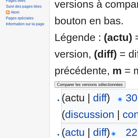
versions à compar
Pages liées
Suivi des pages liées
Atom
bouton en bas.
Pages spéciales
Information sur la page
Légende :
(actu)
=
version,
(diff)
= di
précédente,
m
= m
(actu |
diff
)
30
(
discussion
|
con
(
actu
|
diff
)
22