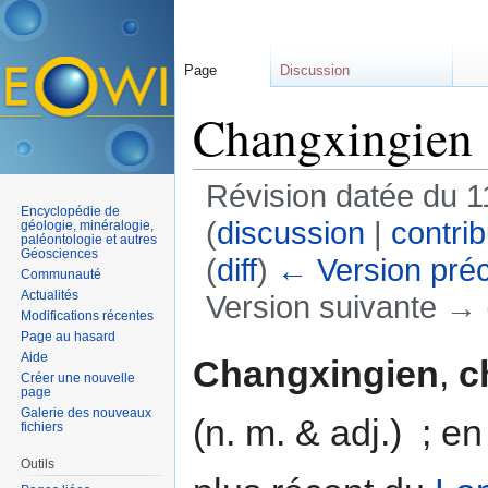
Page
Discussion
Changxingien
Révision datée du 1
Encyclopédie de
(
discussion
|
contrib
géologie, minéralogie,
paléontologie et autres
Géosciences
(
diff
)
← Version pré
Communauté
Actualités
Version suivante → (
Modifications récentes
Aller à :
navigation
,
rechercher
Page au hasard
Aide
Changxingien
,
c
Créer une nouvelle
page
Galerie des nouveaux
(n. m. & adj.) ; e
fichiers
Outils