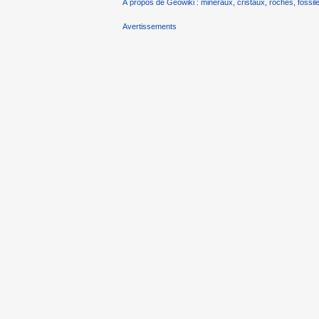
À propos de Géowiki : minéraux, cristaux, roches, fossile
Avertissements