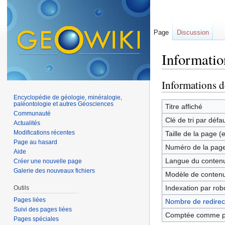
Page
Discussion
Informatio
Aller à :
navigation
,
Informations d
Encyclopédie de géologie, minéralogie,
paléontologie et autres Géosciences
Titre affiché
Communauté
Clé de tri par défa
Actualités
Modifications récentes
Taille de la page (
Page au hasard
Numéro de la pag
Aide
Langue du contenu
Créer une nouvelle page
Galerie des nouveaux fichiers
Modèle de contenu
Indexation par rob
Outils
Pages liées
Nombre de redirect
Suivi des pages liées
Comptée comme p
Pages spéciales