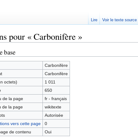
Lire
Voir le texte source
ns pour « Carbonifère »
rechercher
e base
Carbonifère
ut
Carbonifère
en octets)
1 011
e
650
 de la page
fr - français
 de la page
wikitexte
ots
Autorisée
ions vers cette page
0
age de contenu
Oui