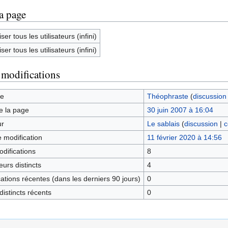
la page
ser tous les utilisateurs (infini)
ser tous les utilisateurs (infini)
 modifications
ge
Théophraste
(
discussion
e la page
30 juin 2007 à 16:04
ur
Le sablais
(
discussion
|
c
e modification
11 février 2020 à 14:56
difications
8
urs distincts
4
tions récentes (dans les derniers 90 jours)
0
istincts récents
0