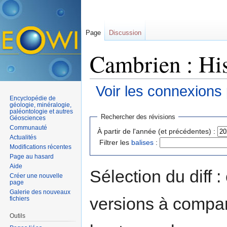
Page
Discussion
Cambrien : His
Voir les connexions
Encyclopédie de
Aller à :
navigation
,
rechercher
géologie, minéralogie,
paléontologie et autres
Rechercher des révisions
Géosciences
Communauté
À partir de l'année (et précédentes) :
Actualités
Filtrer les
balises
:
Modifications récentes
Page au hasard
Aide
Sélection du diff 
Créer une nouvelle
page
Galerie des nouveaux
versions à compar
fichiers
Outils