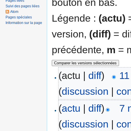
bouton en bas.
Pages liées
Suivi des pages liées
Atom
Légende :
(actu)
=
Pages spéciales
Information sur la page
version,
(diff)
= di
précédente,
m
= m
(actu |
diff
)
11
(
discussion
|
con
(
actu
|
diff
)
7 
(
discussion
|
con