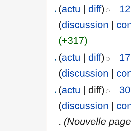
(
actu
|
diff
)
12
(
discussion
|
con
(+317)
(
actu
|
diff
)
17
(
discussion
|
con
(
actu
| diff)
30
(
discussion
|
con
.
(Nouvelle page