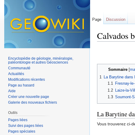
Page
Discussion
Calvados b
Aller à :
navigation
,
Encyclopédie de géologie, minéralogie,
paléontologie et autres Géosciences
Communauté
Sommaire
[
ma
Actualités
1
La Barytine dans 
Modifications récentes
1.1
Fresnay-le
Page au hasard
1.2
Laize-la-Vil
Aide
Créer une nouvelle page
1.3
Soumont-Sa
Galerie des nouveaux fichiers
La Barytine da
Outils
Pages liées
Vous trouverez ci-d
Suivi des pages liées
Pages spéciales