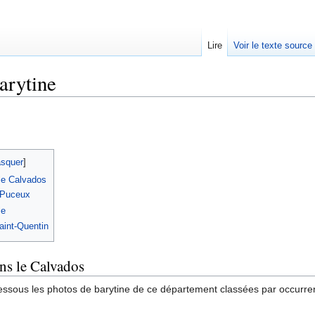
Lire
Voir le texte source
arytine
rechercher
squer
]
le Calvados
-Puceux
le
int-Quentin
ns le Calvados
essous les photos de barytine de ce département classées par occurrenc