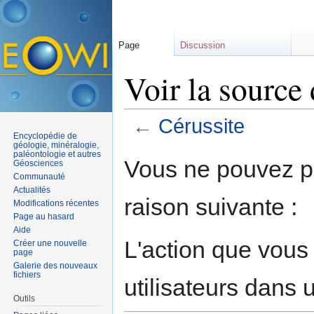
Page
Discussion
Voir la source
←
Cérussite
Encyclopédie de
Aller à :
navigation
,
rechercher
géologie, minéralogie,
paléontologie et autres
Vous ne pouvez pa
Géosciences
Communauté
Actualités
raison suivante :
Modifications récentes
Page au hasard
Aide
L'action que vous
Créer une nouvelle
page
Galerie des nouveaux
fichiers
utilisateurs dans
Outils