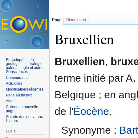
Page
Discussion
Bruxellien
Aller à :
navigation
,
rechercher
Bruxellien
,
bruxe
Encyclopédie de
géologie, minéralogie,
paléontologie et autres
Géosciences
terme initié par 
Communauté
Actualités
Modifications récentes
Belgique ; en ang
Page au hasard
Aide
Créer une nouvelle
de l'
Éocène
.
page
Galerie des nouveaux
fichiers
Synonyme :
Bar
Outils