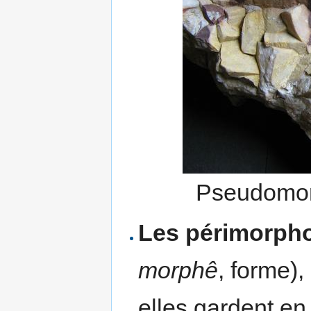
Pseudomo
Les périmorph
morphê
, forme),
elles gardent en