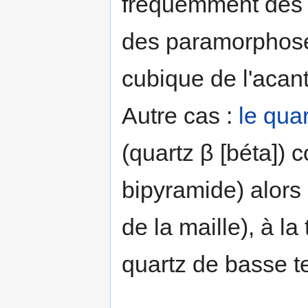
fréquemment des c
des paramorphose
cubique de l'acant
Autre cas :
le qua
(quartz β [béta]) 
bipyramide) alors 
de la maille), à la
quartz de basse te