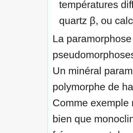
températures dif
quartz β, ou calc
La paramorphose 
pseudomorphoses 
Un minéral param
polymorphe de hau
Comme exemple nou
bien que monocli