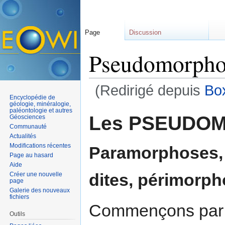
Page
Discussion
Pseudomorpho
(Redirigé depuis
Bo
Encyclopédie de
Aller à :
navigation
,
rechercher
géologie, minéralogie,
paléontologie et autres
Les PSEUDO
Géosciences
Communauté
Actualités
Modifications récentes
Paramorphoses,
Page au hasard
Aide
dites, périmorph
Créer une nouvelle
page
Galerie des nouveaux
fichiers
Commençons par un
Outils