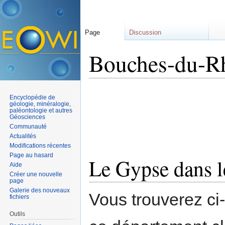
Page
Discussion
Bouches-du-R
Aller à :
navigation
,
rechercher
Encyclopédie de
géologie, minéralogie,
paléontologie et autres
Géosciences
Communauté
Actualités
Modifications récentes
Page au hasard
Le Gypse dans 
Aide
Créer une nouvelle
page
Galerie des nouveaux
Vous trouverez ci
fichiers
Outils