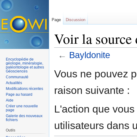
Page
Discussion
Voir la source
←
Bayldonite
Encyclopédie de
Aller à :
navigation
,
rechercher
géologie, minéralogie,
paléontologie et autres
Vous ne pouvez pa
Géosciences
Communauté
Actualités
raison suivante :
Modifications récentes
Page au hasard
Aide
L'action que vous
Créer une nouvelle
page
Galerie des nouveaux
fichiers
utilisateurs dans
Outils