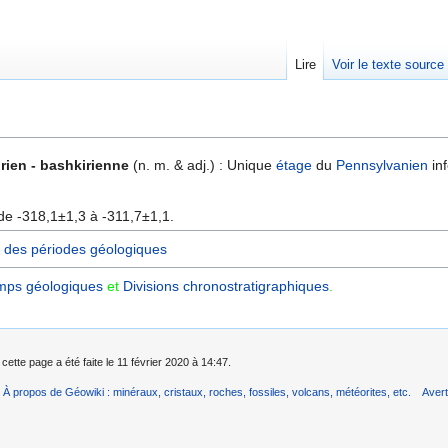
Lire
Voir le texte source
rechercher
rien - bashkirienne
(n. m. & adj.) : Unique
étage
du
Pennsylvanien
inf
de -318,1±1,3 à -311,7±1,1.
 des périodes géologiques
mps géologiques
et
Divisions chronostratigraphiques‎
.
cette page a été faite le 11 février 2020 à 14:47.
À propos de Géowiki : minéraux, cristaux, roches, fossiles, volcans, météorites, etc.
Aver