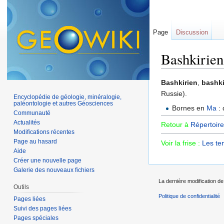
Page
Discussion
Bashkirien
Aller à :
navigation
,
Bashkirien
,
bashki
Russie).
Encyclopédie de géologie, minéralogie,
paléontologie et autres Géosciences
Bornes en
Ma
: 
Communauté
Actualités
Retour à
Répertoire
Modifications récentes
Page au hasard
Voir la frise :
Les te
Aide
Créer une nouvelle page
Galerie des nouveaux fichiers
La dernière modification de 
Outils
Politique de confidentialité
Pages liées
Suivi des pages liées
Pages spéciales