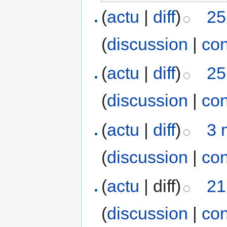
(
actu
|
diff
)
25
(
discussion
|
con
(
actu
|
diff
)
25
(
discussion
|
con
(
actu
|
diff
)
3 
(
discussion
|
con
(
actu
| diff)
21
(
discussion
|
con