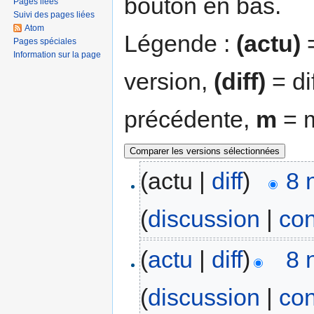
bouton en bas.
Pages liées
Suivi des pages liées
Atom
Légende :
(actu)
=
Pages spéciales
Information sur la page
version,
(diff)
= di
précédente,
m
= m
(actu |
diff
)
8 
(
discussion
|
con
(
actu
|
diff
)
8 
(
discussion
|
con