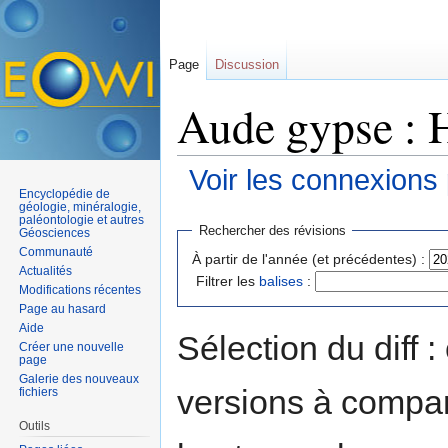
Page
Discussion
Aude gypse : H
Voir les connexions
Encyclopédie de
Aller à :
navigation
,
rechercher
géologie, minéralogie,
paléontologie et autres
Rechercher des révisions
Géosciences
Communauté
À partir de l'année (et précédentes) :
Actualités
Filtrer les
balises
:
Modifications récentes
Page au hasard
Aide
Sélection du diff 
Créer une nouvelle
page
Galerie des nouveaux
versions à compar
fichiers
Outils