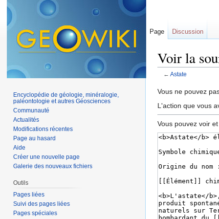
Page
Discussion
Voir la so
←
Astate
Aller à :
navigation
,
Vous ne pouvez pas 
Encyclopédie de géologie, minéralogie,
paléontologie et autres Géosciences
L'action que vous a
Communauté
Actualités
Vous pouvez voir et
Modifications récentes
Page au hasard
Aide
Créer une nouvelle page
Galerie des nouveaux fichiers
Outils
Pages liées
Suivi des pages liées
Pages spéciales