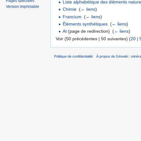
Pages spéciales
Liste alphabétique des éléments nature
Version imprimable
Chimie
‎
(
← liens
)
Francium
‎
(
← liens
)
Éléments synthétiques
‎
(
← liens
)
At
(page de redirection) ‎
(
← liens
)
Voir (50 précédentes | 50 suivantes) (
20
|
Politique de confidentialité
À propos de Géowiki : minérau