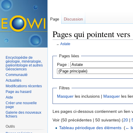
Page
Discussion
Pages qui pointent vers
←
Astate
Aller à :
navigation
,
rechercher
Pages liées
Encyclopédie de
géologie, minéralogie,
Page :
paléontologie et autres
Géosciences
Communauté
Actualités
Modifications récentes
Filtres
Page au hasard
Masquer
les inclusions |
Masquer
les lie
Aide
Créer une nouvelle
page
Les pages ci-dessous contiennent un lien 
Galerie des nouveaux
fichiers
Voir (50 précédentes | 50 suivantes) (
20
|
Outils
Tableau périodique des éléments
‎
(
← l