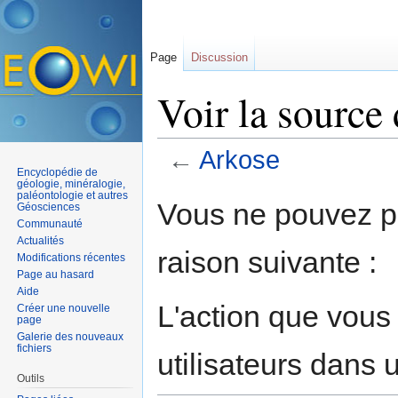
Page
Discussion
Voir la source
←
Arkose
Encyclopédie de
Aller à :
navigation
,
rechercher
géologie, minéralogie,
paléontologie et autres
Vous ne pouvez pa
Géosciences
Communauté
Actualités
raison suivante :
Modifications récentes
Page au hasard
Aide
L'action que vous
Créer une nouvelle
page
Galerie des nouveaux
fichiers
utilisateurs dans
Outils