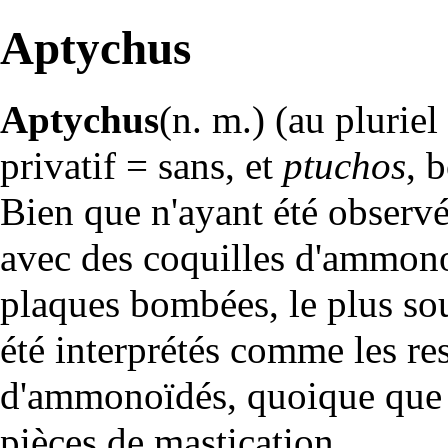
Aptychus
Aptychus
(n. m.) (au plurie
privatif = sans, et
ptuchos
, 
Bien que n'ayant été observé
avec des coquilles d'
ammono
plaques bombées, le plus s
été interprétés comme les re
d'
ammonoïdés
, quoique que 
pièces de mastication.