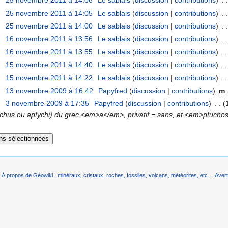
25 novembre 2011 à 14:06
‎
Le sablais
(
discussion
|
contributions
)
‎
. .
25 novembre 2011 à 14:05
‎
Le sablais
(
discussion
|
contributions
)
‎
. .
25 novembre 2011 à 14:00
‎
Le sablais
(
discussion
|
contributions
)
‎
. .
16 novembre 2011 à 13:56
‎
Le sablais
(
discussion
|
contributions
)
‎
. .
16 novembre 2011 à 13:55
‎
Le sablais
(
discussion
|
contributions
)
‎
. .
15 novembre 2011 à 14:40
‎
Le sablais
(
discussion
|
contributions
)
‎
. .
15 novembre 2011 à 14:22
‎
Le sablais
(
discussion
|
contributions
)
‎
. .
13 novembre 2009 à 16:42
‎
Papyfred
(
discussion
|
contributions
)
‎
m
3 novembre 2009 à 17:35
‎
Papyfred
(
discussion
|
contributions
)
‎
. .
(
ptychus ou aptychi) du grec <em>a</em>, privatif = sans, et <em>ptuch
À propos de Géowiki : minéraux, cristaux, roches, fossiles, volcans, météorites, etc.
Aver