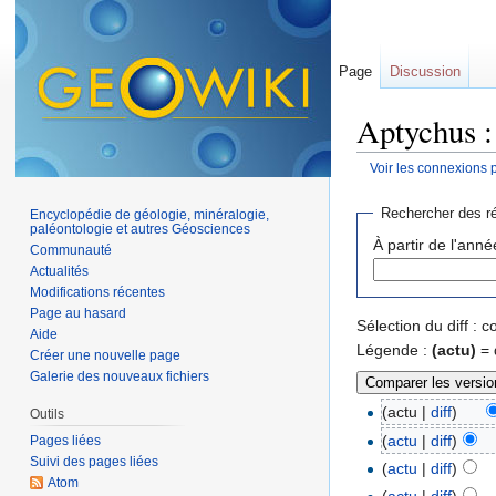
Page
Discussion
Aptychus :
Voir les connexions 
Aller à :
navigation
,
Rechercher des ré
Encyclopédie de géologie, minéralogie,
paléontologie et autres Géosciences
À partir de l'anné
Communauté
Actualités
Modifications récentes
Page au hasard
Sélection du diff :
Aide
Légende :
(actu)
= 
Créer une nouvelle page
Galerie des nouveaux fichiers
(actu |
diff
)
Outils
(
actu
|
diff
)
Pages liées
Suivi des pages liées
(
actu
|
diff
)
Atom