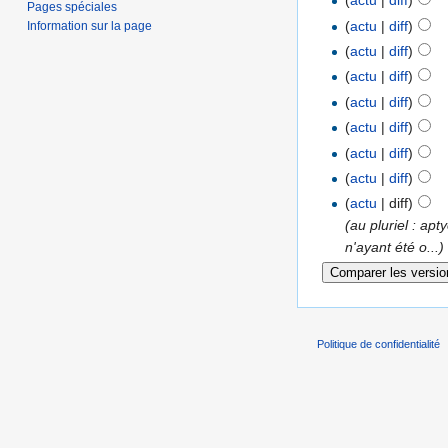
(
actu
|
diff
)
Pages spéciales
(
actu
|
diff
)
Information sur la page
(
actu
|
diff
)
(
actu
|
diff
)
(
actu
|
diff
)
(
actu
|
diff
)
(
actu
|
diff
)
(
actu
|
diff
)
(
actu
| diff)
(au pluriel : a
n'ayant été o...)
Politique de confidentialité