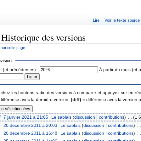
Lire
Voir le texte source
 Historique des versions
pour cette page
rechercher
visions
e (et précédentes) :
À partir du mois (et 
 cochez les boutons radio des versions à comparer et appuyez sur entrée
différence avec la dernière version,
(diff)
= différence avec la version 
7 janvier 2021 à 21:05
‎
Le sablais
(
discussion
|
contributions
)
‎
. .
(1 6
20 décembre 2011 à 20:03
‎
Le sablais
(
discussion
|
contributions
)
‎
. .
20 décembre 2011 à 16:48
‎
Le sablais
(
discussion
|
contributions
)
‎
. .