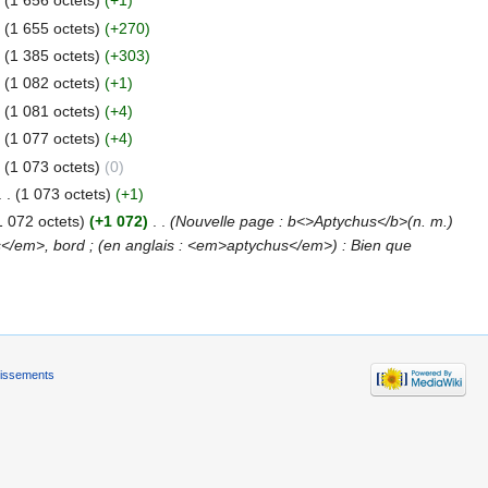
(1 656 octets)
(+1)
(1 655 octets)
(+270)
(1 385 octets)
(+303)
(1 082 octets)
(+1)
(1 081 octets)
(+4)
(1 077 octets)
(+4)
(1 073 octets)
(0)
. .
(1 073 octets)
(+1)
1 072 octets)
(+1 072)
‎
. .
(Nouvelle page : b<>Aptychus</b>(n. m.)
os</em>, bord ; (en anglais : <em>aptychus</em>) : Bien que
tissements